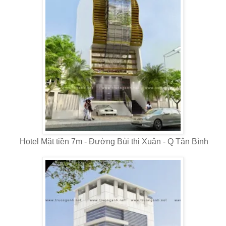
Hotel Mặt tiền 7m - Đường Bùi thị Xuân - Q Tân Bình