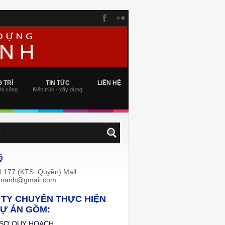
 TRÍ
TIN TỨC
LIÊN HỆ
thi công
Kiến trúc - xây dựng
ệ
 177 (KTS. Quyền) Mail:
enanh@gmail.com
TY CHUYÊN THỰC HIỆN
Ự ÁN GỒM:
 SƠ QUY HOẠCH