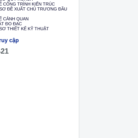
Ế CÔNG TRÌNH KIẾN TRÚC
 SƠ ĐỀ XUẤT CHỦ TRƯƠNG ĐẦU
KẾ CẢNH QUAN
ÁT ĐO ĐẠC
SƠ THIẾT KẾ KỸ THUẬT
ruy cập
421