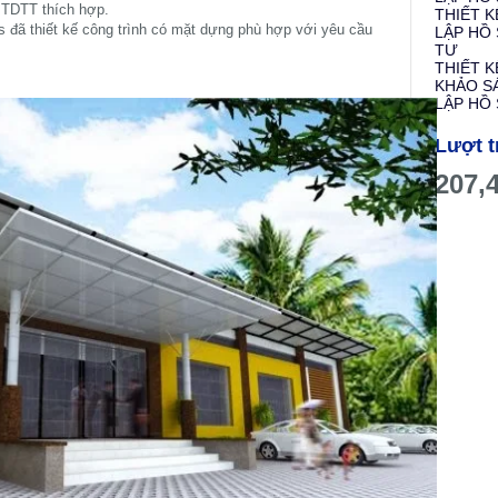
- TDTT thích hợp.
THIẾT K
 đã thiết kế công trình có mặt dựng phù hợp với yêu cầu
LẬP HỒ
TƯ
THIẾT 
KHẢO S
LẬP HỒ 
Lượt t
207,