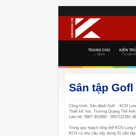
TRANG CHỦ
KIẾN TR
← Back
Tư vấn th
Sân tập Gof
Công trình: Sân đánh Gofl - KCN Lo
Thiết kế: kts. Trương Quang Thế Anh
Liên hệ: 0907 401960 - 0937111391 đ
Trong quy hoạch tổng thể KCN Long H
KCN có nhu cầu xây dựng 01 sân tập