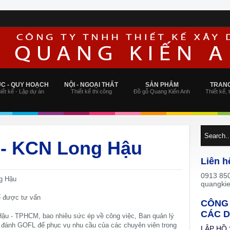
ÚC - QUY HOẠCH
NỘI - NGOẠI THẤT
SẢN PHẨM
TRANG
iết kế - Lập dự án
Thiết kế thi công
Đồ gỗ Quang Kiến Anh
Thiết kế, 
l - KCN Long Hậu
Liên h
0913 850
ng Hậu
quangki
ể được tư vấn
CÔNG 
CÁC D
ậu - TPHCM, bao nhiêu sức ép về công việc, Ban quản lý
 đánh GOFL để phục vụ nhu cầu của các chuyên viên trong
LẬP HỒ