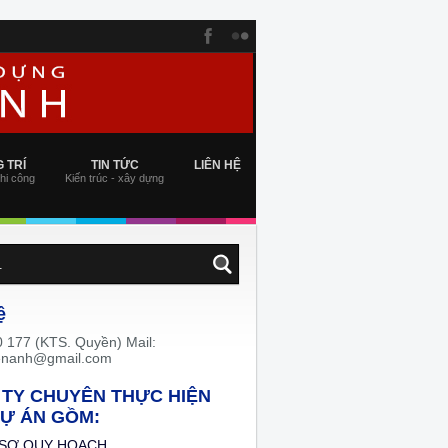
 TRÍ
TIN TỨC
LIÊN HỆ
thi công
Kiến trúc - xây dựng
ệ
 177 (KTS. Quyền) Mail:
enanh@gmail.com
TY CHUYÊN THỰC HIỆN
Ự ÁN GỒM:
 SƠ QUY HOẠCH