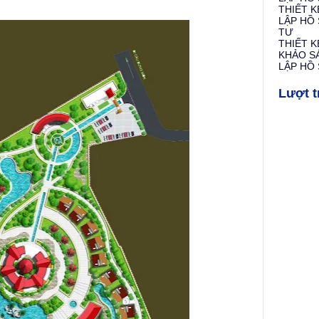
THIẾT K
LẬP HỒ
TƯ
THIẾT 
KHẢO S
LẬP HỒ 
Lượt t