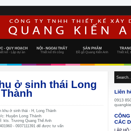
ÚC - QUY HOẠCH
NỘI - NGOẠI THẤT
SẢN PHẨM
TRANG
iết kế - Lập dự án
Thiết kế thi công
Đồ gỗ Quang Kiến Anh
Thiết kế, 
u ở sinh thái Long
g Thành
Liên h
0913 850
quangki
 khu ở sinh thái - H, Long Thành
CÔNG 
/c: Huyện Long Thành
kế: kts. Trương Quang Thế Anh
CÁC D
 401960 - 0937111391 để được tư vấn
LẬP HỒ