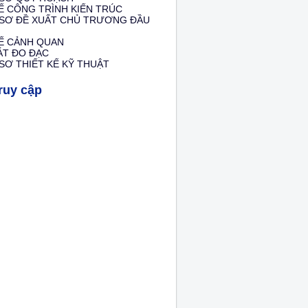
Ế CÔNG TRÌNH KIẾN TRÚC
 SƠ ĐỀ XUẤT CHỦ TRƯƠNG ĐẦU
KẾ CẢNH QUAN
ÁT ĐO ĐẠC
SƠ THIẾT KẾ KỸ THUẬT
ruy cập