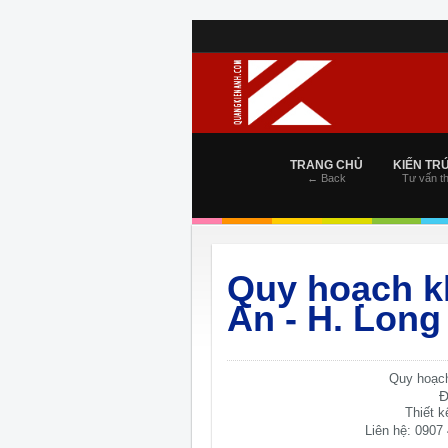
TRANG CHỦ
KIẾN TR
← Back
Tư vấn th
Quy hoạch kh
An - H. Lon
Quy hoạch
Đ
Thiết 
Liên hệ: 0907