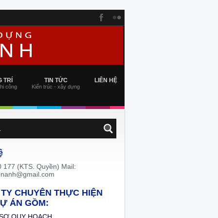
 TRÍ
TIN TỨC
LIÊN HỆ
thi công
Kiến trúc - xây dựng
ệ
 177 (KTS. Quyền) Mail:
enanh@gmail.com
TY CHUYÊN THỰC HIỆN
Ự ÁN GỒM:
 SƠ QUY HOẠCH