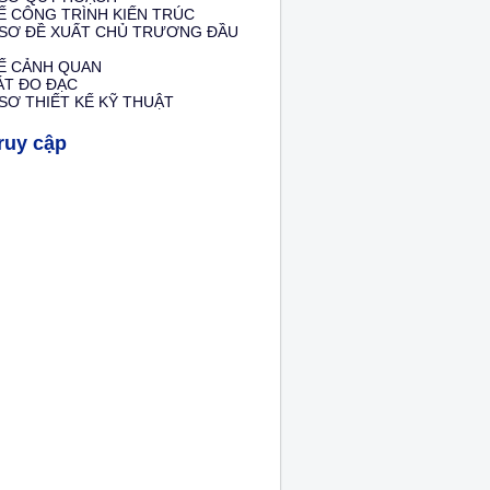
Ế CÔNG TRÌNH KIẾN TRÚC
 SƠ ĐỀ XUẤT CHỦ TRƯƠNG ĐẦU
KẾ CẢNH QUAN
ÁT ĐO ĐẠC
SƠ THIẾT KẾ KỸ THUẬT
ruy cập