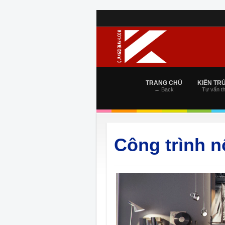
TRANG CHỦ
KIẾN TR
← Back
Tư vấn th
Công trình nộ