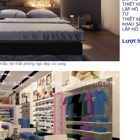
THIẾT K
LẬP HỒ
TƯ
THIẾT 
KHẢO S
LẬP HỒ 
Lượt t
mẫu nội thất phòng ngủ đẹp và sang