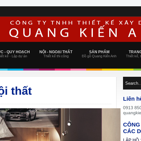
ÚC - QUY HOẠCH
NỘI - NGOẠI THẤT
SẢN PHẨM
TRANG
iết kế - Lập dự án
Thiết kế thi công
Đồ gỗ Quang Kiến Anh
Thiết kế, 
i thất
Liên h
0913 850
quangki
CÔNG 
CÁC D
LẬP HỒ